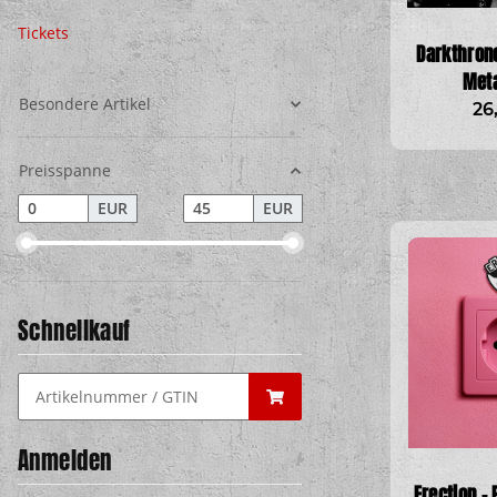
Tickets
Darkthrone
Meta
Besondere Artikel
26
Preisspanne
EUR
EUR
Schnellkauf
Anmelden
Erection - 