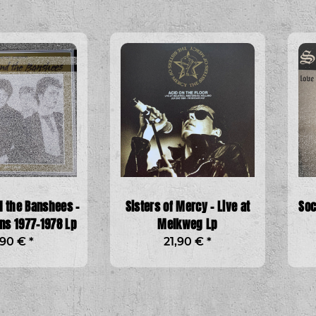
d the Banshees -
Sisters of Mercy - Live at
Soc
ns 1977-1978 Lp
Melkweg Lp
,90 €
*
21,90 €
*