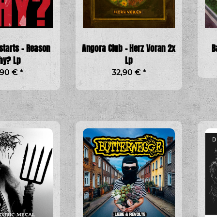
starts - Reason
Angora Club - Herz Voran 2x
B
hy? Lp
Lp
,90 €
*
32,90 €
*