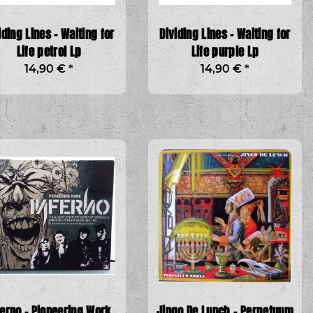
iding Lines - Waiting for
Dividing Lines - Waiting for
Life petrol Lp
Life purple Lp
14,90 €
*
14,90 €
*
ferno - Pioneering Work
Jingo De Lunch - Perpetuum