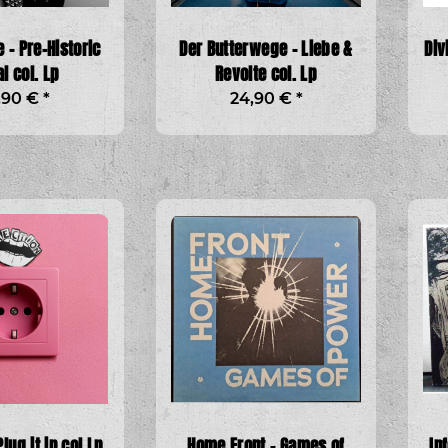
 - Pre-Historic
Der Butterwege - Liebe &
Div
l col. Lp
Revolte col. Lp
,90 €
*
24,90 €
*
Plug it in col Lp
Home Front - Games of
In