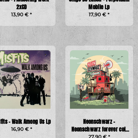
2xCD
Mobile Lp
13,90 €
*
17,90 €
*
fits - Walk Among Us Lp
Neonschwarz -
Neonschwarz forever col.
16,90 €
*
Lp
27,90 €
*