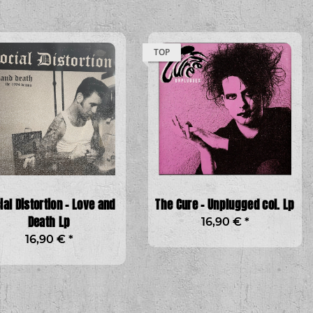
TOP
ial Distortion - Love and
The Cure - Unplugged col. Lp
Death Lp
16,90 €
*
16,90 €
*