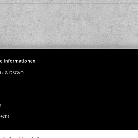
he Informationen
tz & DSGVO
m
recht