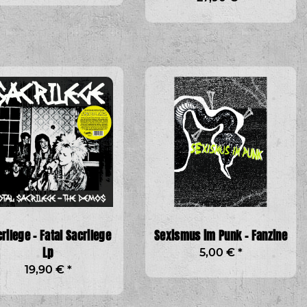
y - Still Fucking
y col. Lp
,90 €
*
rilege - Fatal Sacrilege
Sexismus im Punk - Fanzine
Lp
5,00 €
*
19,90 €
*