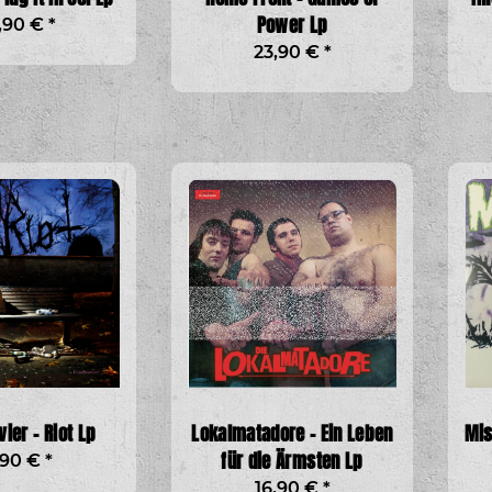
Power Lp
,90 €
*
23,90 €
*
vier - Riot Lp
Lokalmatadore - Ein Leben
Mis
für die Ärmsten Lp
,90 €
*
16,90 €
*