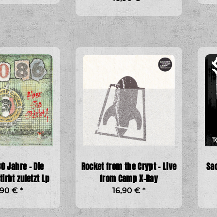
 Fucking
BASH! - Cheers & Beers Lp +A3
Fucking Angr
Poster
Angr
10,00 €
*
19
30 Jahre - Die
Rocket from the Crypt - Live
Sac
tirbt zuletzt Lp
from Camp X-Ray
,90 €
*
16,90 €
*