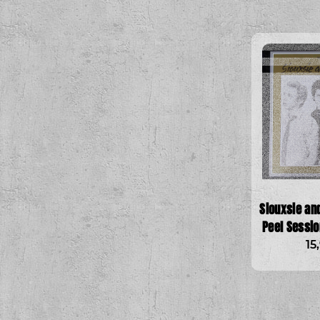
Siouxsie an
Peel Sessio
15