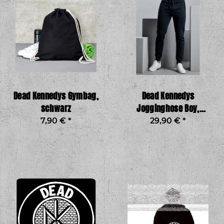
Dead Kennedys Gymbag,
Dead Kennedys
schwarz
Jogginghose Boy,
schwarz
7,90 €
*
29,90 €
*