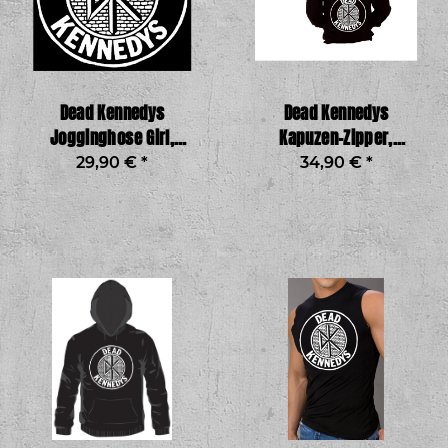
Dead Kennedys
Dead Kennedys
Jogginghose Girl,
Kapuzen-Zipper,
schwarz
schwarz
29,90 €
*
34,90 €
*