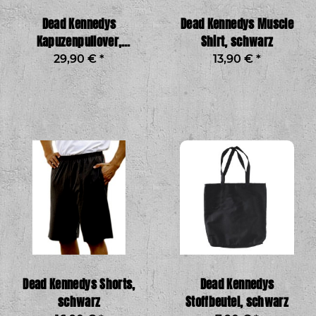
Dead Kennedys
Dead Kennedys Muscle
Kapuzenpullover,
Shirt, schwarz
schwarz
29,90 €
*
13,90 €
*
Dead Kennedys Shorts,
Dead Kennedys
schwarz
Stoffbeutel, schwarz