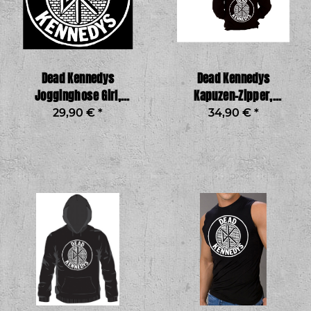
Dead Kennedys
Dead Kennedys
Jogginghose Girl,
Kapuzen-Zipper,
schwarz
schwarz
29,90 €
*
34,90 €
*