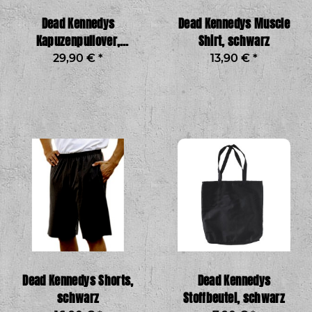
Dead Kennedys
Dead Kennedys Muscle
Kapuzenpullover,
Shirt, schwarz
schwarz
29,90 €
*
13,90 €
*
Dead Kennedys Shorts,
Dead Kennedys
schwarz
Stoffbeutel, schwarz