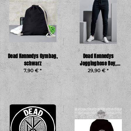
Dead Kennedys Gymbag,
Dead Kennedys
schwarz
Jogginghose Boy,
schwarz
7,90 €
*
29,90 €
*